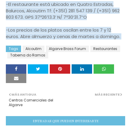
-El restaurante está ubicado en Quatro Estradas,
Balurcos, Alcoutim Tf: (+351) 281 547 139 / (+351) 962
803 673. GPS 37º26’13.3’ N/ 7º30’31.7’’O
-Los precios de los platos oscilan entre los 7 y 12
euros. Abre almuerzo y cenas de martes a domingo.
Tags
Alcoutim
Algarve Brass Forum
Restaurantes
Taberna do Ramos
MÁS ANTIGUA
MÁS RECIENTE
Centros Comerciales del
Algarve
ENTRADAS QUE PUEDEN INTERESARTE