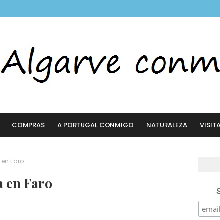
COMPRAS
A PORTUGAL CONMIGO
NATURALEZA
VISIT
a en Faro
a en Faro
S