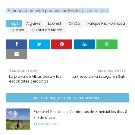
-Si buscas un hotel para visitar Ecofest,
pincha aquí
.
Tags
Algarve
Ecofest
Olhão
Parque Ría Formosa
Quelfes
Quinta do Marim
MÁS ANTIGUA
MÁS RECIENTE
La playa de Albandeira y los
La Fiesta de la Espiga en Salir
escondites cercanos
ENTRADAS QUE PUEDEN INTERESARTE
Vuelve el Festival de Caminatas de Ameixial los días 8
y 9 de mayo
MAY 04, 2021