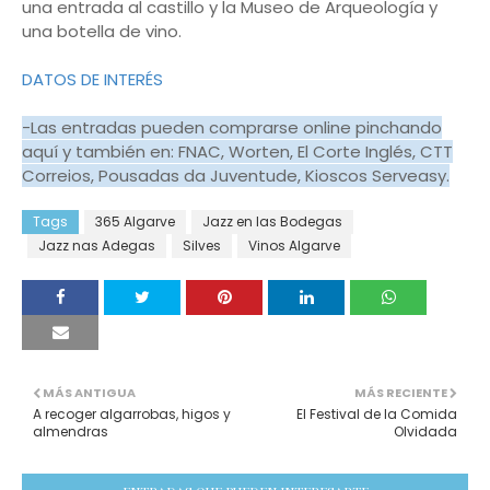
una entrada al castillo y la Museo de Arqueología y
una botella de vino.
DATOS DE INTERÉS
-Las entradas pueden comprarse online pinchando
aquí y también en: FNAC, Worten, El Corte Inglés, CTT
Correios, Pousadas da Juventude, Kioscos Serveasy.
Tags
365 Algarve
Jazz en las Bodegas
Jazz nas Adegas
Silves
Vinos Algarve
MÁS ANTIGUA
MÁS RECIENTE
A recoger algarrobas, higos y
El Festival de la Comida
almendras
Olvidada