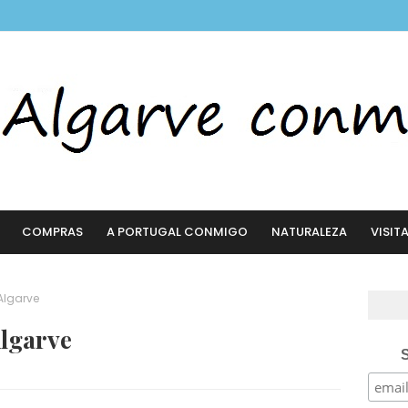
COMPRAS
A PORTUGAL CONMIGO
NATURALEZA
VISIT
 Algarve
Algarve
S